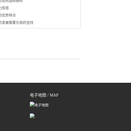
时如何选购钢材
力铁塔
的优势特点
的发展需要乐观的坚持
电子地图 / MAP