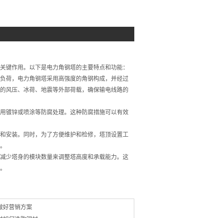
关键作用。以下是电力角钢塔的主要特点和功能：
负荷，电力角钢塔采用高强度的角钢构成，并经过
的风压、冰荷、地震等外部荷载，确保输电线路的
用镀锌或喷涂等防腐处理。这种防腐措施可以有效
和安装。同时，为了方便维护和检修，塔顶设置工
。
减少塔身的模块数量来调整塔高度和承载能力。这
。
做好营销方案