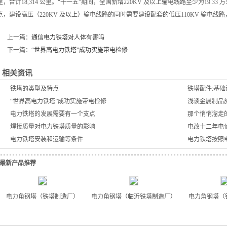
里，合计18,314 公里。“十一五”期间，全国新增220KV 及以上输电线路至少为19.3
点，建设高压（220KV 及以上）输电线路的同时需要建设配套的低压110KV 输电线路
上一篇：
通信电力铁塔对人体有害吗
下一篇：
“世界高电力铁塔”成功实施带电检修
相关资讯
铁塔的类型及特点
铁塔配件:基础
“世界高电力铁塔”成功实施带电检修
浅谈金属制品
电力铁塔的发展需要有一个支点
那个悄悄溜走
焊接质量对电力铁塔质量的影响
电改十二年电
电力铁塔安装和运输等条件
电力铁塔按照
最新产品推荐
电力角钢塔（铁塔制造厂）
电力角钢塔（临沂铁塔制造厂）
电力角钢塔（