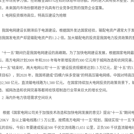
业生市场竞争力强，控制着全国65%左右的铁塔市场份额。同时进入具有技术壁垒、
点，未来国内市场份额将趋于向具有行业竞争优势的强势企业富集。
1. 电网投资维持高位，特高压建设为抢眼
我国电网建设长期滞后于电源建设。根据国外发达国家经验，输配电资产通常大于发
而我国发电资产却是输配电资产的1.2-2 倍。加大输配电的投资是我国电力投资政策的
“十一五”期间仍是我国电网建设的高峰期。为了加快电网建设发展，根据国家电网最新
右，南方电网计划2009 年和2010 年每年新增投资约300 亿元用于城网改造和农网完
“十一五”结束时，两大电网公司“十一五”建设投资规模将达到1.5 万亿元，是“十五”的3.2
景目标》，到2020 年，我国将建成“四横六纵多受端”的特高压输电网络，中国对特高压
为2,560 亿元，直流输电线路为1,500 亿元。 在国家持续加大电网投资的政策背
造、城网改造和农网完善等都将给
铁塔制造
行业带来巨大的增长空间。
2. 海内外
电力铁塔
需求空间巨大
根据《国家电网公司关于加强技术改造和加快电网发展的意见》提出“十一五”期间电
220KV 及以上输电线路17.5 万公里。按照南方电网“十一五”规划，围绕实现“十一五”期
瓦的目标，今后5 年要建成投运500 千伏交流线路15,651 公里，正负500 千伏直流输电线路