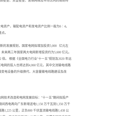
资质壁垒、资金壁垒、营销网络及市场认同的限制特
电资产，输配电资产和发电资产比例一般为6∶4。
重点。
的发展规划，国家电网拟增加投资5,000 亿元左
善，未来两三年国家两大电网新增投资约为5,600 亿元。
 倍。 根据《全国电力行业“十一五”规划及2020 年远
电网的投入也将达到4,060 亿元，其中交流输电线路
景下，输变电设备的升级换代、大容量输电线路建设及改
网技术改造和电网发展目标：“十一五”期间拟投产
间西电再向广东新增送电1,150 万千瓦到1,350 万千
1,225 公里，正负800 千伏直流输电线路1,438 公