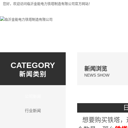
您好，欢迎访问临沂金能电力铁塔制造有限公司官方网站！
网站首页
关于我们
产品中心
资质
CATEGORY
新闻浏览
新闻类别
NEWS SHOW
公司新闻
日
行业新闻
想要购买
铁塔
，