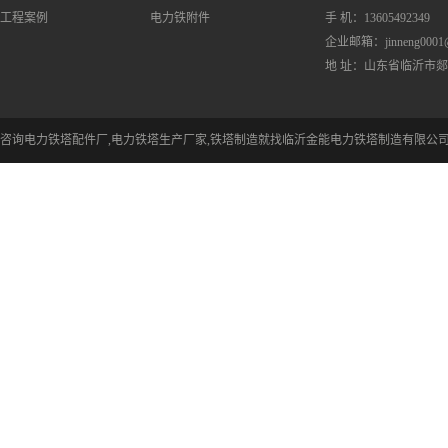
工程案例
电力铁附件
手 机：13605492349
企业邮箱：jinneng0001@a
地 址：山东省临沂市
咨询
电力铁塔配件厂
,
电力铁塔生产厂家
,
铁塔制造
就找临沂金能电力铁塔制造有限公