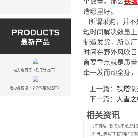
个数量。那么
铁塔
造哪里好。
所谓采购，并不
PRODUCTS
短时间解决数量上
最新产品
制造发货。所以厂
时间在野外风吹日
首要重点就是质量
电力角钢塔（铁塔制造厂）
牵一发而动全身，
上一篇：
铁塔制
电力角钢塔（临沂铁塔制造厂）
下一篇：
大雪之
相关资讯
讨薪再难，铁塔也不是您轻
从“田忌赛马”中看铁塔厂家