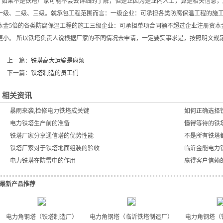
如果不是
铁塔厂家
可能不会去详细的了解，但是正因为是业内人士，算是相关信息，
一级、二级、三级。就承包工程范围而言：一级企业：可承担各类防腐保温工程的施
本金5倍的各类防腐保温工程的施工三级企业：可承担单项合同额不超过企业注册资本
更小。 所以铁塔负责人说根据厂家的不同情况去申请，一定要实事求是，按照明文规
上一篇：
铁塔高大运输是麻烦
下一篇：
铁塔制造的员工们
相关资讯
暴雨来袭,检修电力铁塔成关键
如何正确选择
电力铁塔生产前的准备
懂得等待的铁
铁塔厂家分享通信塔的优势性能
不是所有铁塔
铁塔厂家对于铁塔地面组装的验收
临沂金能电力
电力铁塔在防雷中的作用
赢得客户信赖
最新产品推荐
电力角钢塔（铁塔制造厂）
电力角钢塔（临沂铁塔制造厂）
电力角钢塔（