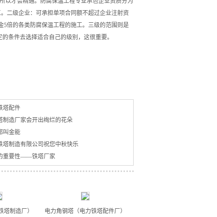
所以才会精通。防腐保温工程专业承包企业资质分为
工。二级企业：可承担单项合同额不超过企业注射资
金5倍的各类防腐保温工程的施工。三级的范围则是
定的条件去选择适合自己的级别，这很重要。
铁塔配件
塔制造厂家会开出绚烂的花朵
都叫金能
铁塔制造有限公司祝您中秋快乐
的重要性——铁塔厂家
铁塔制造厂）
电力角钢塔（电力铁塔配件厂）