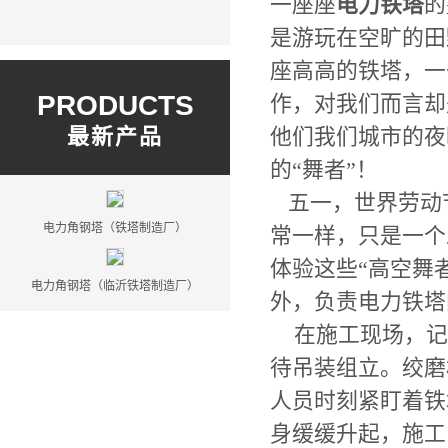
一座座
电力
铁塔
的
是游玩在空旷的田
座高高的铁塔，一
PRODUCTS
作，对我们而言却
最新产品
他们我们城市的夜
的“舞者”！
五一，世界劳动
电力角钢塔（铁塔制造厂）
常一样，只是一个
体验这些“高空舞
电力角钢塔（临沂铁塔制造厂）
外，负责电力铁塔
在施工现场，记
待吊装组立。绞磨
人员时刻紧盯着铁
身缓缓升起，施工