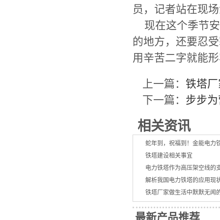
员，记者站在现场
现在这个季节安
的地方，还要忍受
用辛苦二字就能形
上一篇：
铁塔厂
下一篇：
步步为
相关资讯
蛇年到，祝福到！金能电力
铁塔建设相关事宜
电力铁塔作为高压架空线的
解析我国电力铁塔的应用现
铁塔厂家做生活中默默无闻
最新产品推荐