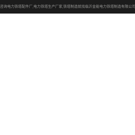
咨询
电力铁塔配件厂
,
电力铁塔生产厂家
,
铁塔制造
就找临沂金能电力铁塔制造有限公