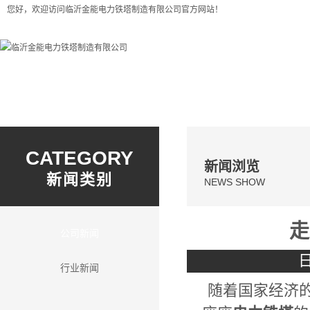
您好，欢迎访问临沂金能电力铁塔制造有限公司官方网站！
网站首页
关于我们
产品中心
资质
CATEGORY
新闻浏览
新闻类别
NEWS SHOW
走
公司新闻
日
行业新闻
随着国家经济的