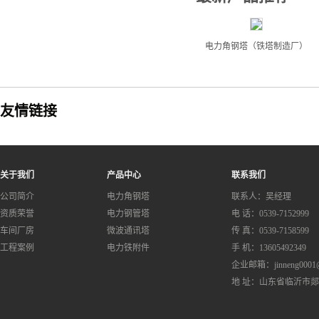
电力角钢塔（铁塔制造厂）
友情链接
关于我们
产品中心
联系我们
公司简介
电力角钢塔
联系人：吴经理
资质荣誉
电力钢管塔
电 话：0539-7152999
车间厂房
微波通讯塔
传 真：0539-7158599
工程案例
电力铁附件
手 机：13605492349
企业邮箱：jinneng0001@a
地 址：山东省临沂市