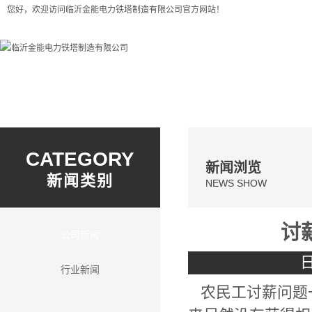
您好，欢迎访问临沂金能电力铁塔制造有限公司官方网站！
网站首页
关于我们
产品中心
资质
CATEGORY
新闻浏览
新闻类别
NEWS SHOW
讨
公司新闻
日
行业新闻
农民工讨薪问题