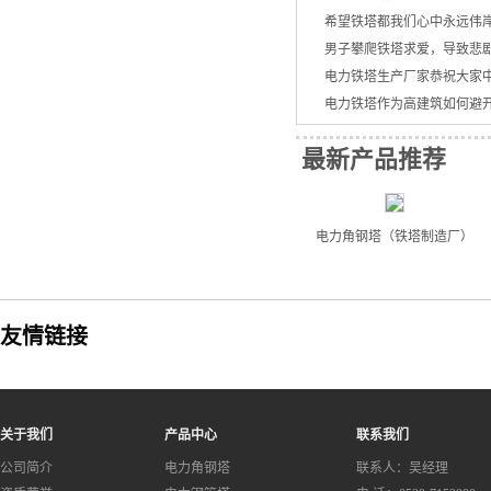
希望铁塔都我们心中永远伟
男子攀爬铁塔求爱，导致悲
电力铁塔生产厂家恭祝大家
电力铁塔作为高建筑如何避
最新产品推荐
电力角钢塔（铁塔制造厂）
友情链接
关于我们
产品中心
联系我们
公司简介
电力角钢塔
联系人：吴经理